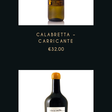
CALABRETTA –
CARRICANTE
€
32.00