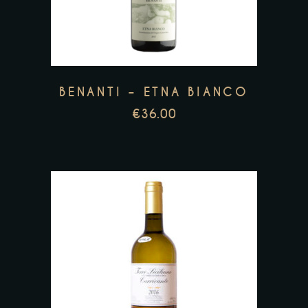
BENANTI – ETNA BIANCO
€
36.00