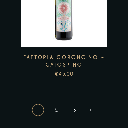
FATTORIA CORONCINO –
GAIOSPINO
€
45.00
1
2
3