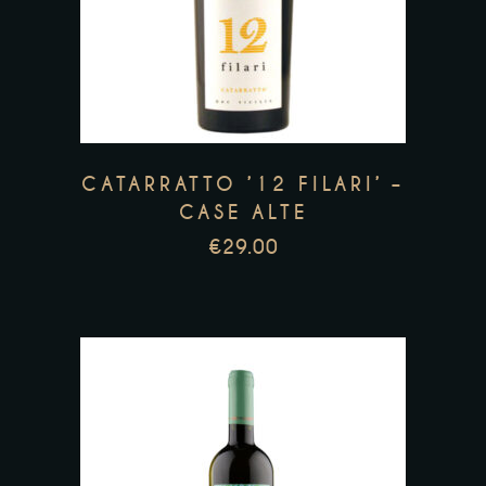
CATARRATTO ’12 FILARI’ –
CASE ALTE
€
29.00