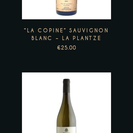
“LA COPINE” SAUVIGNON
BLANC – LA PLANTZE
€
25.00