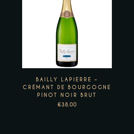
BAILLY LAPIERRE –
CRÉMANT DE BOURGOGNE
PINOT NOIR BRUT
€
38.00