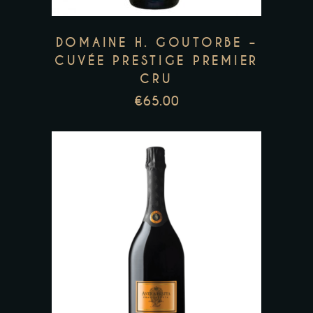
DOMAINE H. GOUTORBE –
CUVÉE PRESTIGE PREMIER
CRU
€
65.00