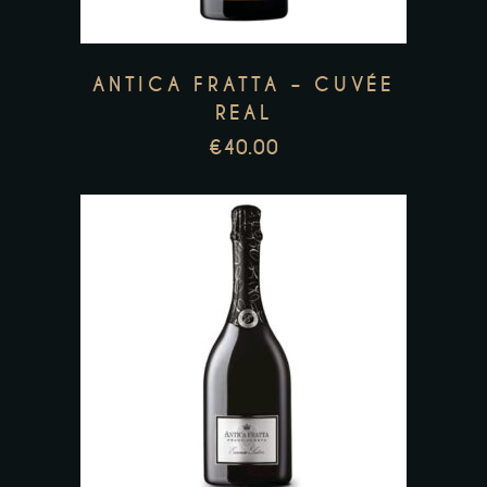
ANTICA FRATTA – CUVÉE
REAL
€
40.00